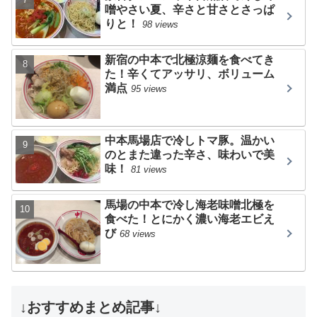
噌やさい夏、辛さと甘さとさっぱ
りと！
98 views
新宿の中本で北極涼麺を食べてき
た！辛くてアッサリ、ボリューム
満点
95 views
中本馬場店で冷しトマ豚。温かい
のとまた違った辛さ、味わいで美
味！
81 views
馬場の中本で冷し海老味噌北極を
食べた！とにかく濃い海老エビえ
び
68 views
↓おすすめまとめ記事↓