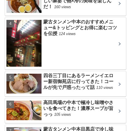
しい麻婆で熱×冷の美味を楽しん
だ！
160 views
蒙古タンメン中本のおすすめメニ
ュー&トッピングとお得に楽むコツ
を伝授
124 views
四谷三丁目にあるラーメンイエロ
ー新宿御苑店に行ってきた！コー
ルが先で戸惑ったって話
110 views
高田馬場の中本で極冷し味噌やさ
いを食べてきた！濃厚スープが旨
っっ
105 views
蒙古タンメン中本目黒店で冷し味