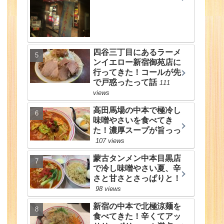
四谷三丁目にあるラーメ
ンイエロー新宿御苑店に
行ってきた！コールが先
で戸惑ったって話
111
views
高田馬場の中本で極冷し
味噌やさいを食べてき
た！濃厚スープが旨っっ
107 views
蒙古タンメン中本目黒店
で冷し味噌やさい夏、辛
さと甘さとさっぱりと！
98 views
新宿の中本で北極涼麺を
食べてきた！辛くてアッ