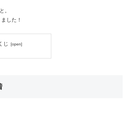
と。
きました！
くじ
着