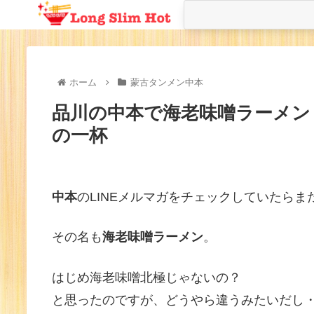
ホーム
蒙古タンメン中本
品川の中本で海老味噌ラーメン
の一杯
中本
のLINEメルマガをチェックしていたら
その名も
海老味噌ラーメン
。
はじめ海老味噌北極じゃないの？
と思ったのですが、どうやら違うみたいだし