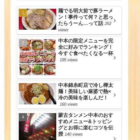
麺でる明大前で豚ラーメ
ン！事件って何？と思っ
たらうーん…って話
252
views
中本の限定メニューを完
全に好みでランキング！
今すぐ食べたくなる一杯
195 views
中本錦糸町店で冷し樺太
麺！美味しい麻婆で熱×
冷の美味を楽しんだ！
160 views
蒙古タンメン中本のおす
すめメニュー&トッピン
グとお得に楽むコツを伝
授
140 views