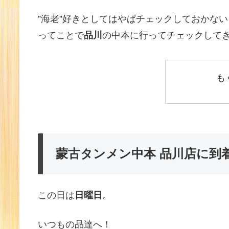
”海老”好きとしてはやぱチェックしておかない
ってことで
品川
の中本に行ってチェックして
も
蒙古タンメン中本 品川店に到
この日は
日曜日
。
いつもの品達へ！