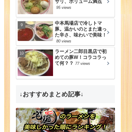
サリ、ボリューム満点
95 views
中本馬場店で冷しトマ
豚。温かいのとまた違っ
た辛さ、味わいで美味！
80 views
ラーメン二郎目黒店で初
めての豚W！コラコラっ
て何？？
77 views
↓おすすめまとめ記事↓