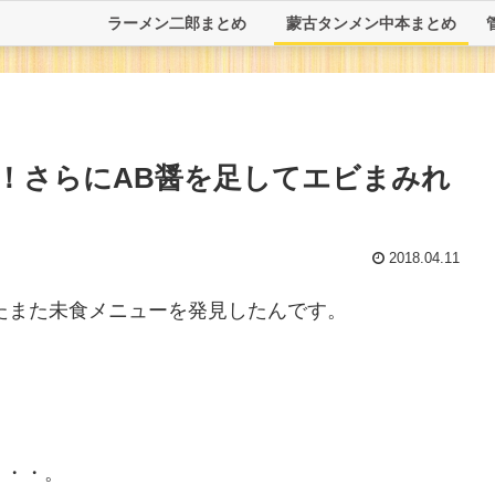
ラーメン二郎まとめ
蒙古タンメン中本まとめ
！さらにAB醤を足してエビまみれ
2018.04.11
またまた未食メニューを発見したんです。
・・・。