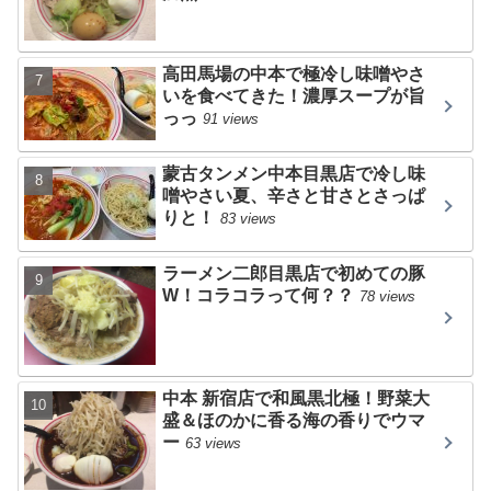
高田馬場の中本で極冷し味噌やさ
いを食べてきた！濃厚スープが旨
っっ
91 views
蒙古タンメン中本目黒店で冷し味
噌やさい夏、辛さと甘さとさっぱ
りと！
83 views
ラーメン二郎目黒店で初めての豚
W！コラコラって何？？
78 views
中本 新宿店で和風黒北極！野菜大
盛＆ほのかに香る海の香りでウマ
ー
63 views