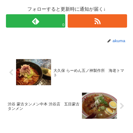
フォローすると更新時に通知が届く↓
0
akuma
大久保 らーめん五ノ神製作所 海老トマ
ト
渋谷 蒙古タンメン中本 渋谷店 五目蒙古
タンメン