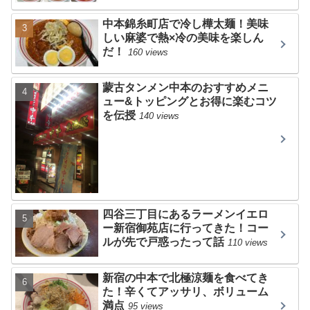
中本錦糸町店で冷し樺太麺！美味
しい麻婆で熱×冷の美味を楽しん
だ！
160 views
蒙古タンメン中本のおすすめメニ
ュー&トッピングとお得に楽むコツ
を伝授
140 views
四谷三丁目にあるラーメンイエロ
ー新宿御苑店に行ってきた！コー
ルが先で戸惑ったって話
110 views
新宿の中本で北極涼麺を食べてき
た！辛くてアッサリ、ボリューム
満点
95 views