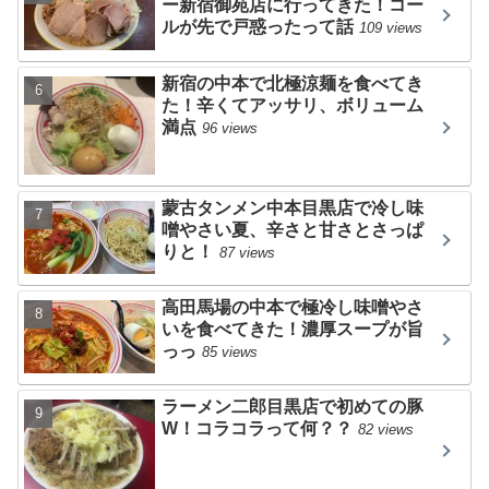
ー新宿御苑店に行ってきた！コー
ルが先で戸惑ったって話
109 views
新宿の中本で北極涼麺を食べてき
た！辛くてアッサリ、ボリューム
満点
96 views
蒙古タンメン中本目黒店で冷し味
噌やさい夏、辛さと甘さとさっぱ
りと！
87 views
高田馬場の中本で極冷し味噌やさ
いを食べてきた！濃厚スープが旨
っっ
85 views
ラーメン二郎目黒店で初めての豚
W！コラコラって何？？
82 views