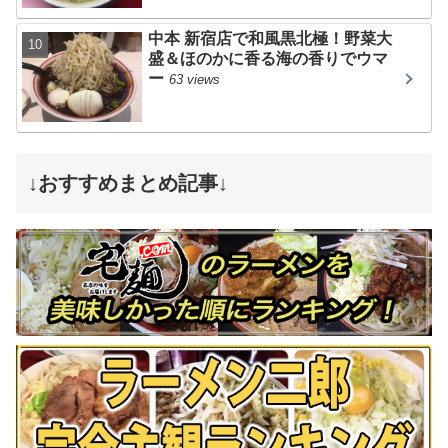
中本 新宿店で和風黒北極！野菜大
盛＆ほのかに香る海の香りでウマ
ー
63 views
↓おすすめまとめ記事↓