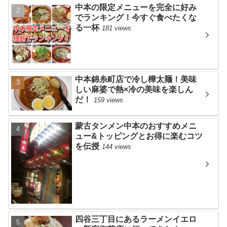
中本の限定メニューを完全に好み
でランキング！今すぐ食べたくな
る一杯
181 views
中本錦糸町店で冷し樺太麺！美味
しい麻婆で熱×冷の美味を楽しん
だ！
159 views
蒙古タンメン中本のおすすめメニ
ュー&トッピングとお得に楽むコツ
を伝授
144 views
四谷三丁目にあるラーメンイエロ