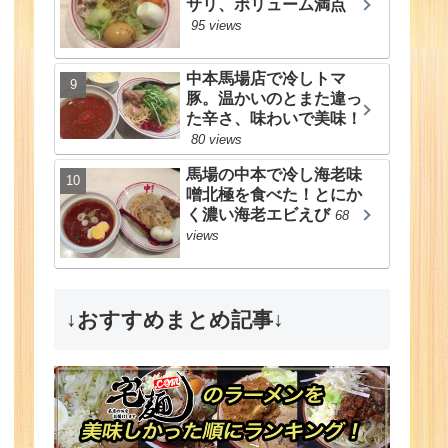
サリ、ボリューム満点
95 views
中本馬場店で冷しトマ
豚。温かいのとまた違っ
た辛さ、味わいで美味！
80 views
馬場の中本で冷し海老味
噌北極を食べた！とにか
く濃い海老エビえび
68
views
↓おすすめまとめ記事↓