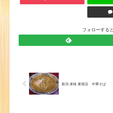
フォローすると
新潟 来味 東堀店 中華そば