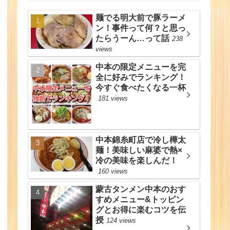
麺でる明大前で豚ラーメ
ン！事件って何？と思っ
たらうーん…って話
238
views
中本の限定メニューを完
全に好みでランキング！
今すぐ食べたくなる一杯
181 views
中本錦糸町店で冷し樺太
麺！美味しい麻婆で熱×
冷の美味を楽しんだ！
160 views
蒙古タンメン中本のおす
すめメニュー&トッピン
グとお得に楽むコツを伝
授
124 views