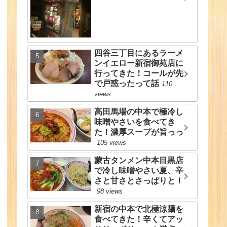
四谷三丁目にあるラーメ
ンイエロー新宿御苑店に
行ってきた！コールが先
で戸惑ったって話
110
views
高田馬場の中本で極冷し
味噌やさいを食べてき
た！濃厚スープが旨っっ
105 views
蒙古タンメン中本目黒店
で冷し味噌やさい夏、辛
さと甘さとさっぱりと！
98 views
新宿の中本で北極涼麺を
食べてきた！辛くてアッ