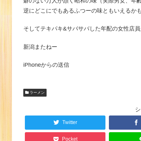
癖のない万人が頷く昭和の味（実際男女、年
逆にどこにでもあるふつーの味ともいえるか
そしてテキパキ&サバサバした年配の女性店員
新潟またねー
iPhoneからの送信
ラーメン
シ
Twitter
Pocket