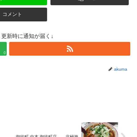
コメント
更新時に通知が届く↓
0
akuma
御徒町 中本 御徒町店 北極海