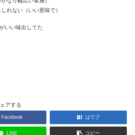
齢かなり幅広い客層）
もしれない（いい意味で）
がいい味出してた
ェアする
Facebook
はてブ
LINE
コピー