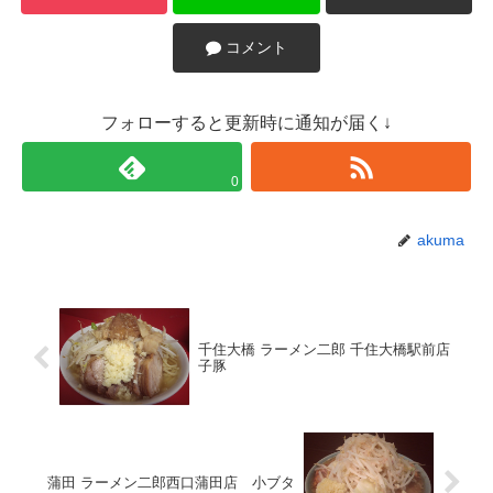
コメント
フォローすると更新時に通知が届く↓
0
akuma
千住大橋 ラーメン二郎 千住大橋駅前店
子豚
蒲田 ラーメン二郎西口蒲田店 小ブタ