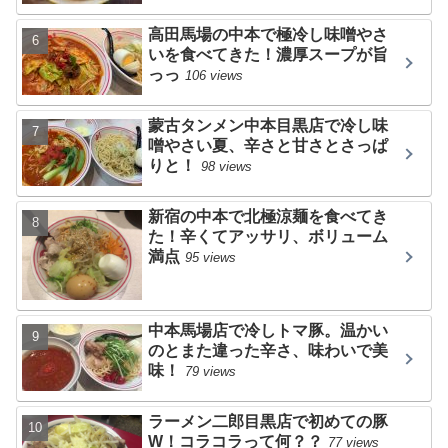
高田馬場の中本で極冷し味噌やさ
いを食べてきた！濃厚スープが旨
っっ
106 views
蒙古タンメン中本目黒店で冷し味
噌やさい夏、辛さと甘さとさっぱ
りと！
98 views
新宿の中本で北極涼麺を食べてき
た！辛くてアッサリ、ボリューム
満点
95 views
中本馬場店で冷しトマ豚。温かい
のとまた違った辛さ、味わいで美
味！
79 views
ラーメン二郎目黒店で初めての豚
W！コラコラって何？？
77 views