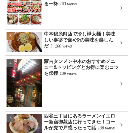
る一杯
193 views
中本錦糸町店で冷し樺太麺！美味
しい麻婆で熱×冷の美味を楽しん
だ！
160 views
蒙古タンメン中本のおすすめメニ
ュー&トッピングとお得に楽むコツ
を伝授
139 views
四谷三丁目にあるラーメンイエロ
ー新宿御苑店に行ってきた！コー
ルが先で戸惑ったって話
108 views