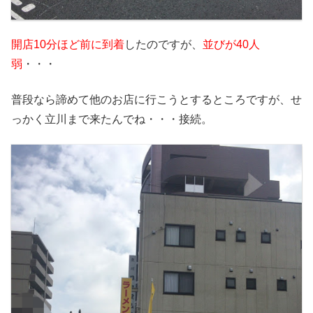
開店
10
分ほど前に到着
したのですが、
並びが
40
人
弱
・・・
普段なら諦めて他のお店に行こうとするところですが、せ
っかく立川まで来たんでね・・・接続。