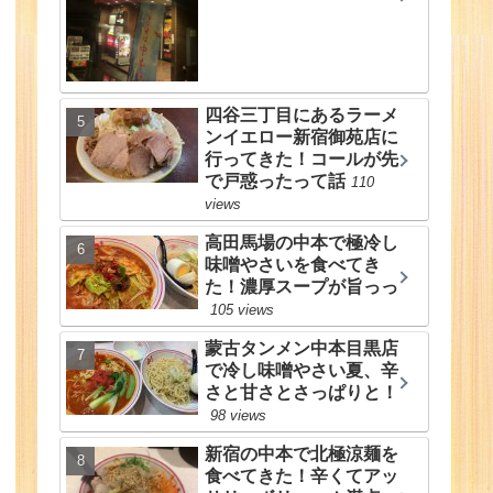
四谷三丁目にあるラーメ
ンイエロー新宿御苑店に
行ってきた！コールが先
で戸惑ったって話
110
views
高田馬場の中本で極冷し
味噌やさいを食べてき
た！濃厚スープが旨っっ
105 views
蒙古タンメン中本目黒店
で冷し味噌やさい夏、辛
さと甘さとさっぱりと！
98 views
新宿の中本で北極涼麺を
食べてきた！辛くてアッ