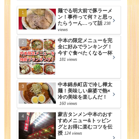
麺でる明大前で豚ラーメ
ン！事件って何？と思っ
たらうーん…って話
238
views
中本の限定メニューを完
全に好みでランキング！
今すぐ食べたくなる一杯
181 views
中本錦糸町店で冷し樺太
麺！美味しい麻婆で熱×
冷の美味を楽しんだ！
160 views
蒙古タンメン中本のおす
すめメニュー&トッピン
グとお得に楽むコツを伝
授
124 views