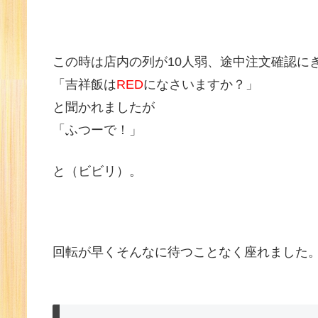
この時は店内の列が10人弱、途中注文確認に
「吉祥飯は
RED
になさいますか？」
と聞かれましたが
「ふつーで！」
と（ビビリ）。
回転が早くそんなに待つことなく座れました