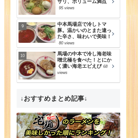
サリ、ボリューム満点
95 views
中本馬場店で冷しトマ
豚。温かいのとまた違っ
た辛さ、味わいで美味！
80 views
馬場の中本で冷し海老味
噌北極を食べた！とにか
く濃い海老エビえび
68
views
↓おすすめまとめ記事↓