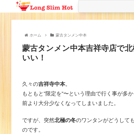
ホーム
蒙古タンメン中本
蒙古タンメン中本吉祥寺店で北
いい！
久々の
吉祥寺中本
。
もともと”限定を”〜という理由で行く事が多
前より大分少なくなってしまいました。
ですが、突然
北極の冬
のワンタンがどうして
のです。