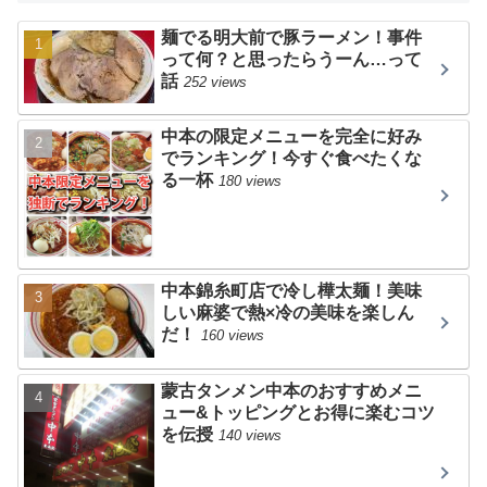
麺でる明大前で豚ラーメン！事件
って何？と思ったらうーん…って
話
252 views
中本の限定メニューを完全に好み
でランキング！今すぐ食べたくな
る一杯
180 views
中本錦糸町店で冷し樺太麺！美味
しい麻婆で熱×冷の美味を楽しん
だ！
160 views
蒙古タンメン中本のおすすめメニ
ュー&トッピングとお得に楽むコツ
を伝授
140 views