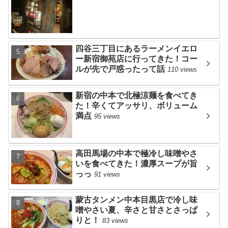
四谷三丁目にあるラーメンイエロ
ー新宿御苑店に行ってきた！コー
ルが先で戸惑ったって話
110 views
新宿の中本で北極涼麺を食べてき
た！辛くてアッサリ、ボリューム
満点
95 views
高田馬場の中本で極冷し味噌やさ
いを食べてきた！濃厚スープが旨
っっ
91 views
蒙古タンメン中本目黒店で冷し味
噌やさい夏、辛さと甘さとさっぱ
りと！
83 views