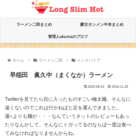
ラーメン二郎まとめ
蒙古タンメン中本まとめ
管理人akumaのプロフ
ホーム
ラーメン二郎
インスパイア
早稲田 眞久中（まくなか）ラーメン
2020.08.13
2016.11.26
Twitterを見てたら目に入ったものすごい極太麺、そんなに
遠くないのでこれは行かねばと足を運んできました。
蓮○よりも麺が・・・なんていうネットのレビューもあっ
たりなんかして、そんなにトガってるのならば一度は食べ
てみなければなりませんからね。