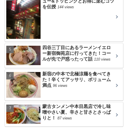
ュー&トッピングとお得に楽むコツ
を伝授
144 views
四谷三丁目にあるラーメンイエロ
ー新宿御苑店に行ってきた！コー
ルが先で戸惑ったって話
110 views
新宿の中本で北極涼麺を食べてき
た！辛くてアッサリ、ボリューム
満点
96 views
蒙古タンメン中本目黒店で冷し味
噌やさい夏、辛さと甘さとさっぱ
りと！
87 views