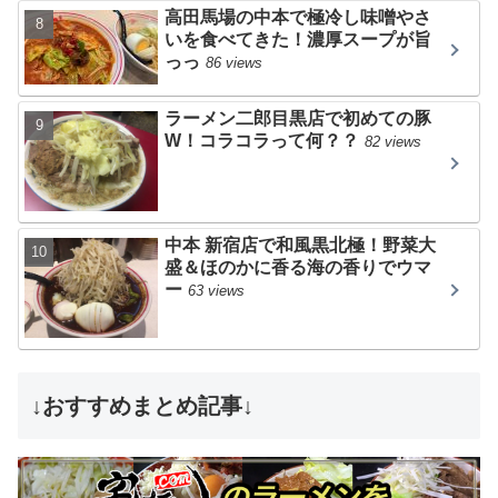
高田馬場の中本で極冷し味噌やさ
いを食べてきた！濃厚スープが旨
っっ
86 views
ラーメン二郎目黒店で初めての豚
W！コラコラって何？？
82 views
中本 新宿店で和風黒北極！野菜大
盛＆ほのかに香る海の香りでウマ
ー
63 views
↓おすすめまとめ記事↓