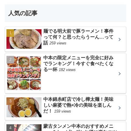
人気の記事
麺でる明大前で豚ラーメン！事件
って何？と思ったらうーん…って
話
259 views
中本の限定メニューを完全に好み
でランキング！今すぐ食べたくな
る一杯
182 views
中本錦糸町店で冷し樺太麺！美味
しい麻婆で熱×冷の美味を楽しん
だ！
159 views
蒙古タンメン中本のおすすめメニ