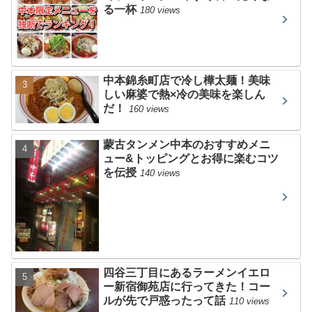
る一杯
180 views
中本錦糸町店で冷し樺太麺！美味
しい麻婆で熱×冷の美味を楽しん
だ！
160 views
蒙古タンメン中本のおすすめメニ
ュー&トッピングとお得に楽むコツ
を伝授
140 views
四谷三丁目にあるラーメンイエロ
ー新宿御苑店に行ってきた！コー
ルが先で戸惑ったって話
110 views