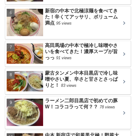
新宿の中本で北極涼麺を食べてき
た！辛くてアッサリ、ボリューム
満点
95 views
高田馬場の中本で極冷し味噌やさ
いを食べてきた！濃厚スープが旨
っっ
91 views
蒙古タンメン中本目黒店で冷し味
噌やさい夏、辛さと甘さとさっぱ
りと！
83 views
ラーメン二郎目黒店で初めての豚
W！コラコラって何？？
78 views
中本 新宿店で和風黒北極！野菜大