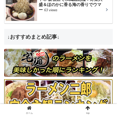
盛＆ほのかに香る海の香りでウマ
ー
63 views
↓おすすめまとめ記事↓
ホーム
top