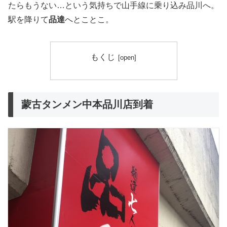
たらもうない…という気持ちで山手線に乗り込み品川へ。
駅を降りて
品達
へとことこ。
もくじ
蒙古タンメン中本品川店到着