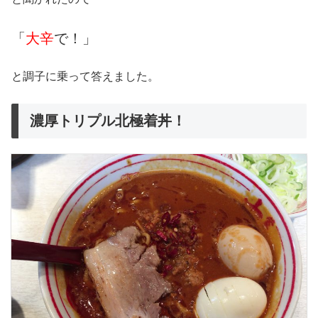
「
大辛
で！」
と調子に乗って答えました。
濃厚トリプル北極着丼！