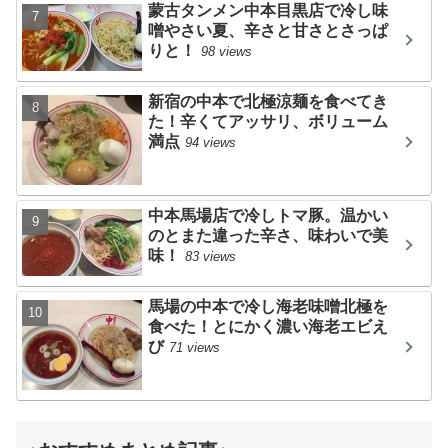
蒙古タンメン中本目黒店で冷し味
噌やさい夏、辛さと甘さとさっぱ
りと！
98 views
新宿の中本で北極涼麺を食べてき
た！辛くてアッサリ、ボリューム
満点
94 views
中本馬場店で冷しトマ豚。温かい
のとまた違った辛さ、味わいで美
味！
83 views
馬場の中本で冷し海老味噌北極を
食べた！とにかく濃い海老エビえ
び
71 views