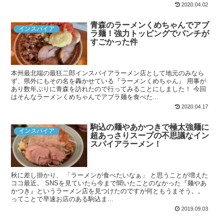
2020.04.02
青森のラーメンくめちゃんでアブ
インスパイア
ラ麺！強力トッピングでパンチが
すごかった件
本州最北端の最狂二郎インスパイアラーメン店として地元のみなら
ず、県外にもその名を轟かせている『ラーメンくめちゃん』 用事が
あり数年ぶりに青森を訪れたので行ってみることにしました！ 今回
はそんなラーメンくめちゃんでアブラ麺を食べた...
2020.04.17
駒込の麺やあかつきで極太強麺に
インスパイア
超あっさりスープの不思議なイン
スパイアラーメン！
秋に差し掛かり、 「ラーメンが食べたいなぁ」 と思うことが増えた
ココ最近。 SNSを見ていたら今まで聞いたことのなかった『麺やあ
かつき』というラーメン店を見つけたのですが何ともうまそう。。
ってことで早速お店のある駒込ま...
2019.09.03