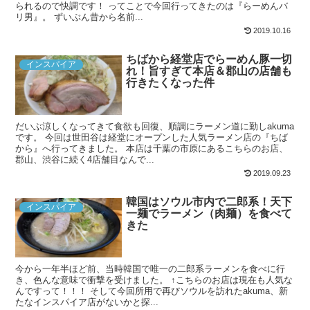
られるので快調です！ ってことで今回行ってきたのは『らーめんバ
リ男』。 ずいぶん昔から名前...
2019.10.16
ちばから経堂店でらーめん豚一切
インスパイア
れ！旨すぎて本店＆郡山の店舗も
行きたくなった件
だいぶ涼しくなってきて食欲も回復、順調にラーメン道に勤しakuma
です。 今回は世田谷は経堂にオープンした人気ラーメン店の『ちば
から』へ行ってきました。 本店は千葉の市原にあるこちらのお店、
郡山、渋谷に続く4店舗目なんで...
2019.09.23
韓国はソウル市内で二郎系！天下
インスパイア
一麺でラーメン（肉麺）を食べて
きた
今から一年半ほど前、当時韓国で唯一の二郎系ラーメンを食べに行
き、色んな意味で衝撃を受けました。 ↑こちらのお店は現在も人気な
んですって！！！ そして今回所用で再びソウルを訪れたakuma、新
たなインスパイア店がないかと探...