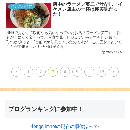
府中のラーメン英二で汁なし、イ
インスパイア
ケメン店主の一杯は極美味だっ
た！
SNSで見かけて以前から気になっていたお店『ラーメン英二』。 評
判がとにかく良くって、写真で見るビジュアルもとてもいい感じ。
”いつかきっと！”と前々から思っていたのですが、この度やっといく
ことが出来ました！ 今回はそんな...
2019.11.05
1
2
3
4
5
…
16
ブログランキングに参加中！
>
longslimhotの現在の順位はっ？
<