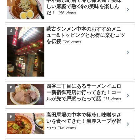
中本錦糸町店で冷し樺太麺！美味
しい麻婆で熱×冷の美味を楽しん
だ！
156 views
蒙古タンメン中本のおすすめメニ
ュー&トッピングとお得に楽むコツ
を伝授
126 views
四谷三丁目にあるラーメンイエロ
ー新宿御苑店に行ってきた！コー
ルが先で戸惑ったって話
111 views
高田馬場の中本で極冷し味噌やさ
いを食べてきた！濃厚スープが旨
っっ
106 views