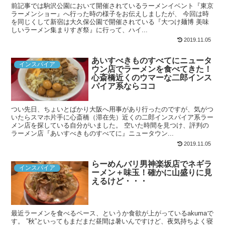
前記事では駒沢公園において開催されているラーメンイベント『東京
ラーメンショー』へ行った時の様子をお伝えしましたが、 今回は時
を同じくして新宿は大久保公園で開催されている『大つけ麺博 美味
しいラーメン集まりすぎ祭』に行って、ハイ...
2019.11.05
あいすべきものすべてにニュータ
インスパイア
ウン店でラーメンを食べてきた！
心斎橋近くのウマーな二郎インス
パイア系ならココ
つい先日、ちょいとばかり大阪へ用事があり行ったのですが、気がつ
いたらスマホ片手に心斎橋（滞在先）近くの二郎インスパイア系ラー
メン店を探している自分がいました。 空いた時間を見つけ、評判の
ラーメン店『あいすべきものすべてに』ニュータウン...
2019.11.05
らーめんバリ男神楽坂店でネギラ
インスパイア
ーメン＋味玉！確かに山盛りに見
えるけど・・・
最近ラーメンを食べるペース、というか食欲が上がっているakumaで
す。 ”秋”といってもまだまだ昼間は暑いんですけど、夜気持ちよく寝