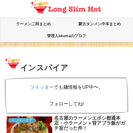
ラーメン二郎まとめ
蒙古タンメン中本まとめ
管理人akumaのプロフ
インスパイア
ツイッター
でも麺情報をUP中〜。
フォローしてね!
名古屋のラーメンエボシ都通本
インスパイア
店・小ラーメン＋背アブラ飯がガ
チ旨だった件！