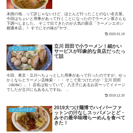
未踏の地…って訳じゃないけど、ほとんど行ったことのない名古屋。
今回はちょいと用事があって行くことになったのでラーメン屋さんも
下調べしました。 そこで出てきたのが人気の新店「ラーメンエボシ
都通本店」！ すでにその味が”ヤヴ...
2020.01.19
立川 田田で小ラーメン！細かい
インスパイア
サービスが印象的な良店だったっ
て話
今回、東京・立川へちょっとした用事があって行ったのですが、せっ
かくならとラーメン店検索・・・ そこで見つけたのが「立川 田田
（da'da'）」！ 店名は知っていて、八王子にあるお店〜ってイメージ
でしたが立川にもあるんですね。 ...
2019.12.20
2019大つけ麺博でハイパーファ
インスパイア
ットンの汁なしスッパメンとど・
みその最辛味噌らーめんを食べて
きた！