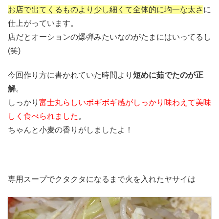
お店で出てくるものより少し細くて全体的に均一な太さ
に
仕上がっています。
店だとオーションの爆弾みたいなのがたまにはいってるし
(笑)
今回作り方に書かれていた時間より
短めに茹でたのが正
解
。
しっかり
富士丸らしいボギボギ感がしっかり味わえて美味
しく食べられました
。
ちゃんと小麦の香りがしましたよ！
専用スープでクタクタになるまで火を入れたヤサイは