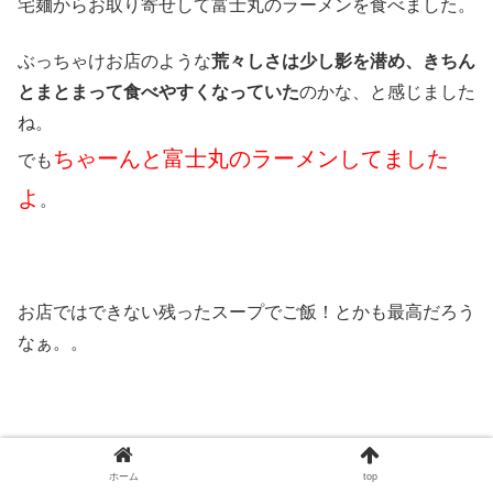
宅麺からお取り寄せして富士丸のラーメンを食べました。
ぶっちゃけお店のような
荒々しさは少し影を潜め、きちん
とまとまって食べやすくなっていた
のかな、と感じました
ね。
ちゃーんと富士丸のラーメンしてました
でも
よ
。
お店ではできない残ったスープでご飯！とかも最高だろう
なぁ。。
何よりこれをお店で1時間半以上も並ばなくても食べられ
ホーム
top
るなんてたまんない
ですね。