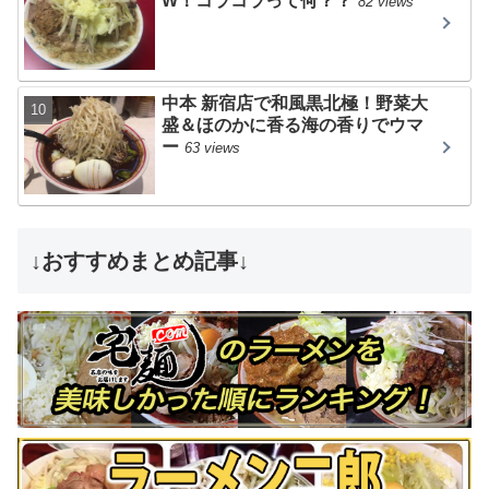
W！コラコラって何？？
82 views
中本 新宿店で和風黒北極！野菜大
盛＆ほのかに香る海の香りでウマ
ー
63 views
↓おすすめまとめ記事↓