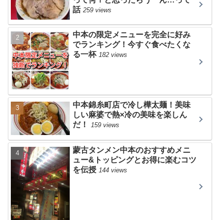
話
259 views
中本の限定メニューを完全に好み
でランキング！今すぐ食べたくな
る一杯
182 views
中本錦糸町店で冷し樺太麺！美味
しい麻婆で熱×冷の美味を楽しん
だ！
159 views
蒙古タンメン中本のおすすめメニ
ュー&トッピングとお得に楽むコツ
を伝授
144 views