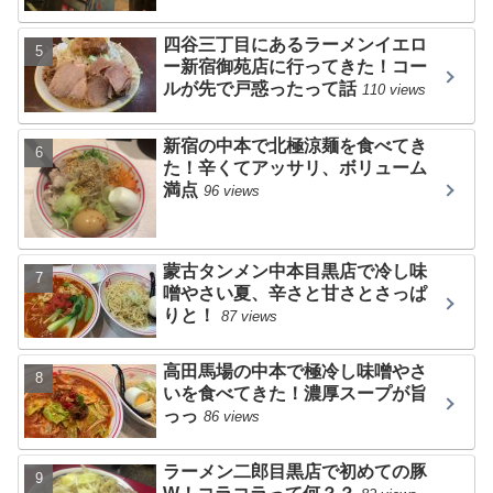
四谷三丁目にあるラーメンイエロ
ー新宿御苑店に行ってきた！コー
ルが先で戸惑ったって話
110 views
新宿の中本で北極涼麺を食べてき
た！辛くてアッサリ、ボリューム
満点
96 views
蒙古タンメン中本目黒店で冷し味
噌やさい夏、辛さと甘さとさっぱ
りと！
87 views
高田馬場の中本で極冷し味噌やさ
いを食べてきた！濃厚スープが旨
っっ
86 views
ラーメン二郎目黒店で初めての豚